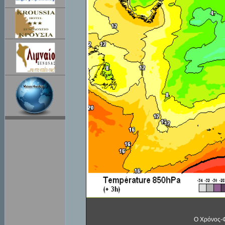
Ο Χρόνος-Φ