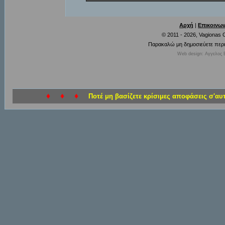
Αρχή
|
Επικοινων
© 2011 - 2026, Vagionas
Παρακαλώ μη δημοσιεύετε περι
Web design: Αγγελος 
♦ ♦ ♦
Ποτέ μη βασίζετε κρίσιμες αποφάσεις σ'αυ