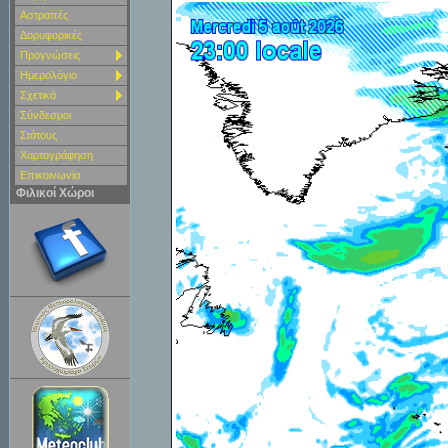
Αστραπές
Δορυφορικές
Προγνώσεις
Ημερολόγιο
Σχετικά
Σύνδεσμοι
Στάτους
Χαρτoγράφηση
Επικοινωνία
Φιλικοί Χώροι