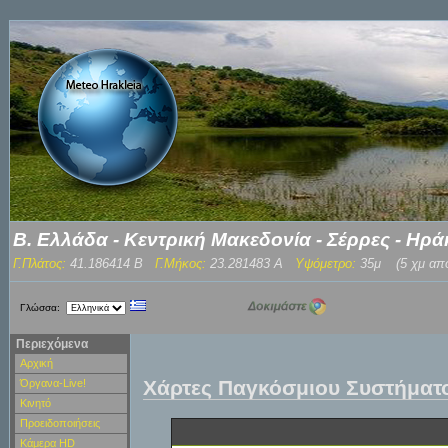
Β. Ελλάδα - Κεντρική Μακεδονία - Σέρρες - Ηρά
Γ.Πλάτος:
41.186414 Β
Γ.Μήκος:
23.281483 Α
Υψόμετρο:
35μ
(5 χμ απ
Γλώσσα:
Περιεχόμενα
Αρχική
Χάρτες Παγκόσμιου Συστήμα
Όργανα-Live!
Κινητό
Προειδοποιήσεις
Κάμερα HD